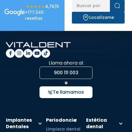
★★★★★
★★★★★
4,76/5
+177.340
Localízame
reseñas
Llama ahora al:
900 111 003
o
Te llamamos
Implantes
Periodoncia
Estética
Dentales
dental
Limpieza dental