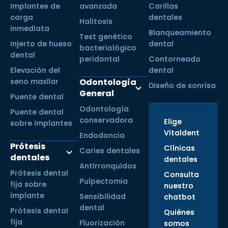
Implantes de
avanzada
Carillas
carga
dentales
Halitosis
inmediata
Blanqueamiento
Test genético
Injerto de hueso
dental
bacteriológico
dental
peridontal
Contorneado
Elevación del
dental
seno maxilar
Odontología
Diseño de sonrisa
General
Puente dental
Odontología
Puente dental
conservadora
Elige
sobre implantes
Vitaldent
Endodoncia
Prótesis
Clínicas
Caries dentales
dentales
dentales
Antirronquidos
Prótesis dental
Consulta
Pulpectomia
fija sobre
nuestro
implante
Sensibilidad
chatbot
dental
Prótesis dental
Quiénes
fija
Fluorización
somos