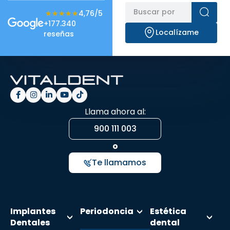
★★★★★
★★★★★
4,76/5
+177.340
Localízame
reseñas
Llama ahora al:
900 111 003
o
Te llamamos
Implantes
Periodoncia
Estética
Dentales
dental