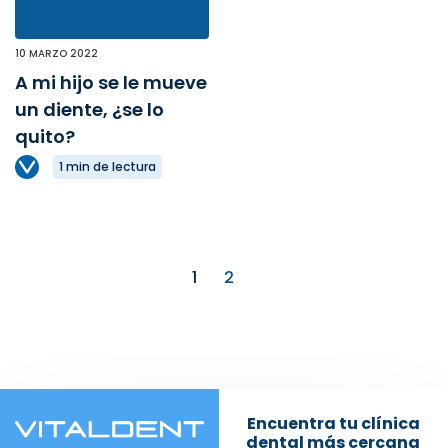
10 MARZO 2022
A mi hijo se le mueve
un diente, ¿se lo
quito?
1 min de lectura
1
2
Encuentra tu clínica
dental más cercana