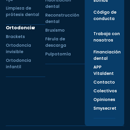
Fluorización
somos
dental
Limpieza de
Código de
prótesis dental
Reconstrucción
conducta
dental
Ortodoncia
Bruxismo
Trabaja con
Brackets
Férula de
nosotros
Ortodoncia
descarga
invisible
Financiación
Pulpotomía
dental
Ortodoncia
infantil
APP
Vitaldent
Contacto
Colectivos
Opiniones
Smysecret