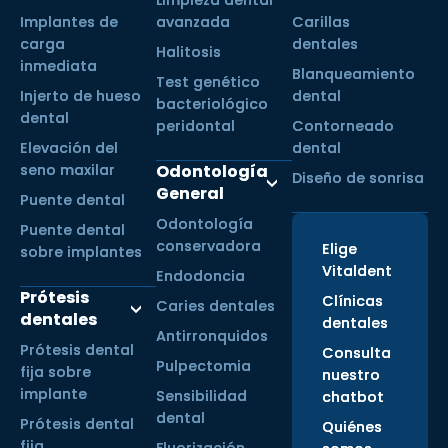
Limpieza dental
Implantes de
avanzada
Carillas
carga
dentales
Halitosis
inmediata
Blanqueamiento
Test genético
Injerto de hueso
dental
bacteriológico
dental
peridontal
Contorneado
Elevación del
dental
seno maxilar
Odontología
Diseño de sonrisa
General
Puente dental
Odontología
Puente dental
conservadora
Elige
sobre implantes
Vitaldent
Endodoncia
Prótesis
Clínicas
Caries dentales
dentales
dentales
Antirronquidos
Prótesis dental
Consulta
Pulpectomia
fija sobre
nuestro
implante
Sensibilidad
chatbot
dental
Prótesis dental
Quiénes
fija