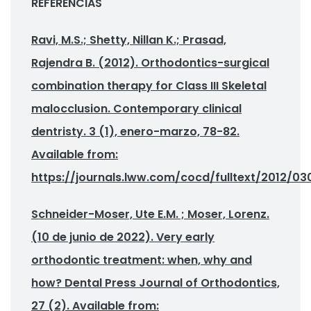
REFERENCIAS
Ravi, M.S.; Shetty, Nillan K.; Prasad,
Rajendra B. (2012). Orthodontics-surgical
combination therapy for Class III Skeletal
malocclusion. Contemporary clinical
dentristy. 3 (1), enero-marzo, 78-82.
Available from:
https://journals.lww.com/cocd/fulltext/2012/0
Schneider-Moser, Ute E.M. ; Moser, Lorenz.
(10 de junio de 2022). Very early
orthodontic treatment: when, why and
how? Dental Press Journal of Orthodontics,
27 (2). Available from: