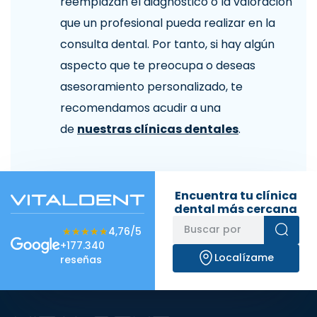
reemplazan el diagnóstico o la valoración
que un profesional pueda realizar en la
consulta dental. Por tanto, si hay algún
aspecto que te preocupa o deseas
asesoramiento personalizado, te
recomendamos acudir a una
de
nuestras clínicas dentales
.
Encuentra tu clínica
dental más cercana
★★★★★
★★★★★
4,76/5
+177.340
Localízame
reseñas