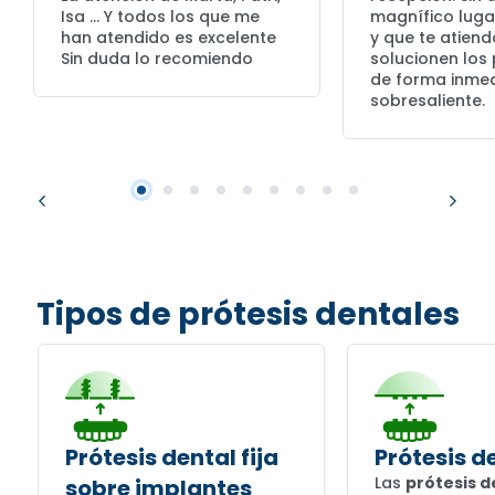
Isa … Y todos los que me
magnífico lugar
han atendido es excelente
y que te atiend
Sin duda lo recomiendo
solucionen los
de forma inmed
sobresaliente.
Tipos de prótesis dentales
Prótesis dental fija
Prótesis de
Las
prótesis d
sobre implantes