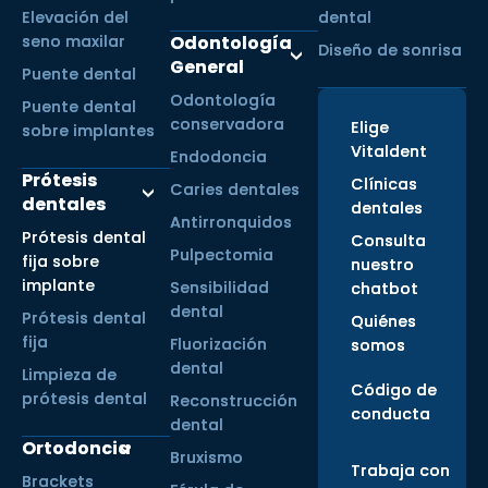
Elevación del
dental
seno maxilar
Odontología
Diseño de sonrisa
General
Puente dental
Odontología
Puente dental
conservadora
Elige
sobre implantes
Vitaldent
Endodoncia
Prótesis
Clínicas
Caries dentales
dentales
dentales
Antirronquidos
Prótesis dental
Consulta
Pulpectomia
fija sobre
nuestro
implante
Sensibilidad
chatbot
dental
Prótesis dental
Quiénes
fija
Fluorización
somos
dental
Limpieza de
Código de
prótesis dental
Reconstrucción
conducta
dental
Ortodoncia
Bruxismo
Trabaja con
Brackets