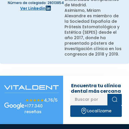
Número de colegiado: 28013854
de Madrid.
Ver Linkedin
Asimismo, Miriam
Alexandre es miembro de
la Sociedad Española de
Prótesis Estomatológica y
Estética (SEPES) desde el
año 2017, donde ha
presentado pósters de
investigación clínica en los
congresos de 2018 y 2019.
Encuentra tu clínica
dental más cercana
★★★★★
★★★★★
4,76/5
+177.340
Localízame
reseñas