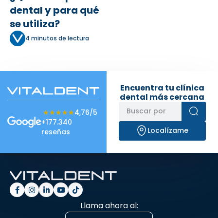
dental y para qué
se utiliza?
4 minutos de lectura
Encuentra tu clínica
dental más cercana
★★★★★
★★★★★
4,76/5
+177.340
Localízame
reseñas
Llama ahora al: