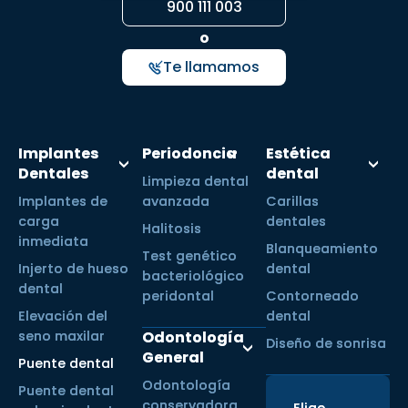
900 111 003
o
Te llamamos
Implantes
Periodoncia
Estética
Dentales
dental
Limpieza dental
Implantes de
avanzada
Carillas
carga
dentales
Halitosis
inmediata
Blanqueamiento
Test genético
Injerto de hueso
dental
bacteriológico
dental
peridontal
Contorneado
Elevación del
dental
seno maxilar
Odontología
Diseño de sonrisa
General
Puente dental
Odontología
Puente dental
conservadora