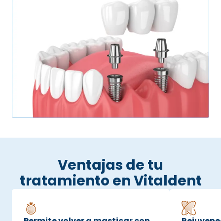
Ventajas de tu
tratamiento en Vitaldent
Permite volver a masticar con
Rejuvene