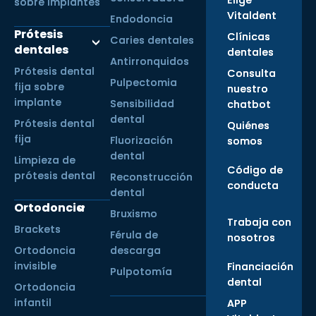
Elige
sobre implantes
Vitaldent
Endodoncia
Prótesis
Clínicas
Caries dentales
dentales
dentales
Antirronquidos
Prótesis dental
Consulta
Pulpectomia
fija sobre
nuestro
implante
Sensibilidad
chatbot
dental
Prótesis dental
Quiénes
fija
Fluorización
somos
dental
Limpieza de
Código de
prótesis dental
Reconstrucción
conducta
dental
Ortodoncia
Bruxismo
Trabaja con
Brackets
Férula de
nosotros
Ortodoncia
descarga
invisible
Financiación
Pulpotomía
dental
Ortodoncia
infantil
APP