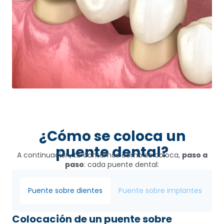
¿Cómo se coloca un
puente dental?
A continuación, te contamos cómo se coloca,
paso a
paso
: cada puente dental:
Puente sobre dientes
Puente sobre implantes
Colocación de un puente sobre