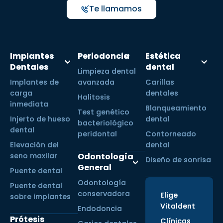
Te llamamos
Implantes
Periodoncia
Estética
Dentales
dental
Limpieza dental
Implantes de
avanzada
Carillas
carga
dentales
Halitosis
inmediata
Blanqueamiento
Test genético
Injerto de hueso
dental
bacteriológico
dental
peridontal
Contorneado
Elevación del
dental
seno maxilar
Odontología
Diseño de sonrisa
General
Puente dental
Odontología
Puente dental
conservadora
Elige
sobre implantes
Vitaldent
Endodoncia
Prótesis
Clínicas