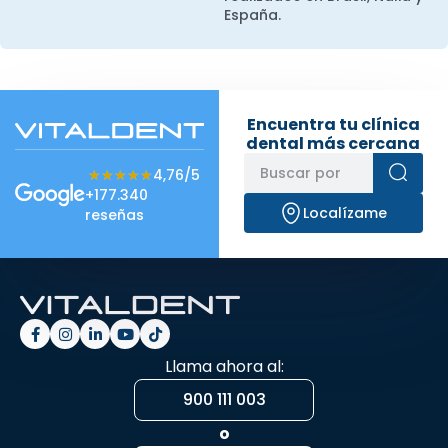
España.
Encuentra tu clínica
dental más cercana
★★★★★
★★★★★
4,76/5
+177.340
Localízame
reseñas
Llama ahora al:
900 111 003
o