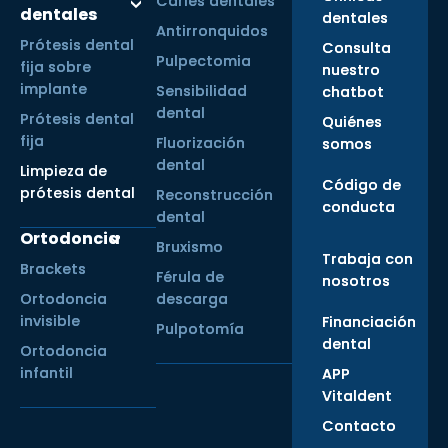
Caries dentales
dentales
dentales
Antirronquidos
Prótesis dental
Consulta
Pulpectomia
fija sobre
nuestro
implante
Sensibilidad
chatbot
dental
Prótesis dental
Quiénes
fija
Fluorización
somos
dental
Limpieza de
Código de
prótesis dental
Reconstrucción
conducta
dental
Ortodoncia
Bruxismo
Trabaja con
Brackets
Férula de
nosotros
Ortodoncia
descarga
invisible
Financiación
Pulpotomía
dental
Ortodoncia
infantil
APP
Vitaldent
Contacto