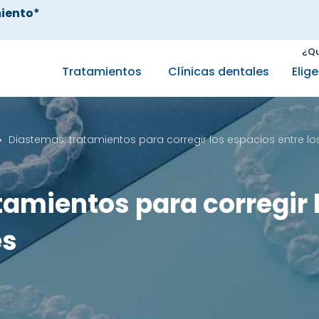
iento*
¿Qu
Tratamientos
Clínicas dentales
Elig
Diastemas: tratamientos para corregir los espacios entre lo
tamientos para corregir 
es