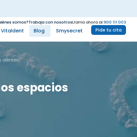
iénes somos?
Trabaja con nosotros
Llama ahora al:
900 111 003
Pide tu cita
e Vitaldent
Blog
Smysecret
s dientes
los espacios