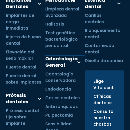
Implantes
Periodoncia
Estética
Dentales
dental
Limpieza dental
Implantes de
avanzada
Carillas
carga
dentales
Halitosis
inmediata
Blanqueamiento
Test genético
Injerto de hueso
dental
bacteriológico
dental
peridontal
Contorneado
Elevación del
dental
seno maxilar
Odontología
Diseño de sonrisa
General
Puente dental
Odontología
Puente dental
conservadora
Elige
sobre implantes
Vitaldent
Endodoncia
Prótesis
Clínicas
Caries dentales
dentales
dentales
Antirronquidos
Prótesis dental
Consulta
Pulpectomia
fija sobre
nuestro
implante
Sensibilidad
chatbot