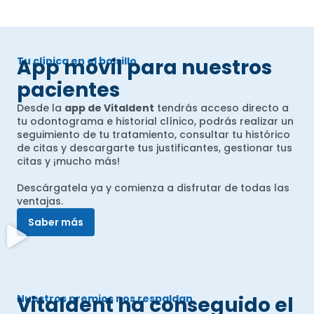
Tu clínica en el bolsillo
App móvil para nuestros
pacientes
Desde la
app de Vitaldent
tendrás acceso directo a
tu odontograma e historial clínico, podrás realizar un
seguimiento de tu tratamiento, consultar tu histórico
de citas y descargarte tus justificantes, gestionar tus
citas y ¡mucho más!
Descárgatela ya y comienza a disfrutar de todas las
ventajas.
Saber más
Nuestros premios nos respaldan
Vitaldent ha conseguido el