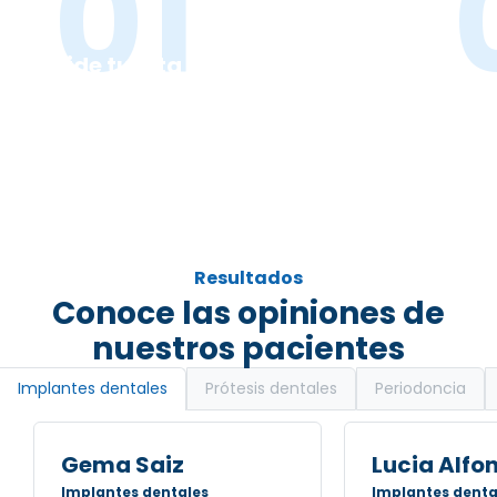
01
Pide tu cita y anótala en tu
agenda
Acu
Resultados
Conoce las opiniones de
nuestros pacientes
Prótesis dentales
Periodoncia
Implantes dentales
Gema Saiz
Lucia Alfo
Implantes dentales
Implantes denta