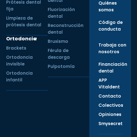
dental
Prótesis dental
Quiénes
fija
Fluorización
somos
dental
Limpieza de
Código de
prótesis dental
Reconstrucción
conducta
dental
Ortodoncia
Bruxismo
Trabaja con
Brackets
Férula de
nosotros
Ortodoncia
descarga
invisible
Financiación
Pulpotomía
dental
Ortodoncia
infantil
APP
Vitaldent
Contacto
Colectivos
Opiniones
Smysecret