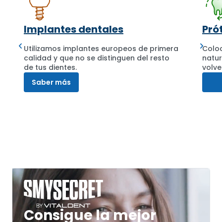
Implantes dentales
Pró
Utilizamos implantes europeos de primera
Colo
calidad y que no se distinguen del resto
natur
de tus dientes.
volve
Saber más
Consigue la mejor