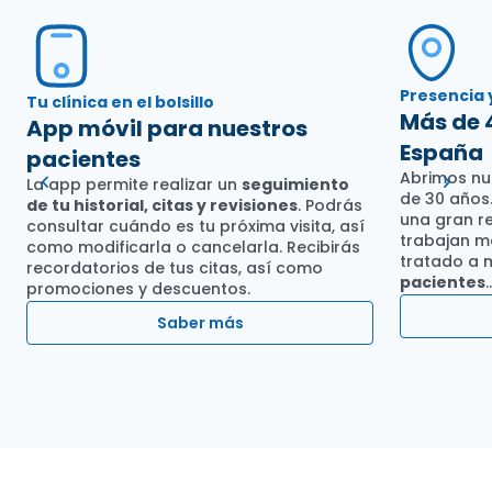
Presencia 
Tu clínica en el bolsillo
Más de 
App móvil para nuestros
España
pacientes
Abrimos nu
La app permite realizar un
seguimiento
de 30 años
de tu historial, citas y revisiones
. Podrás
una gran re
consultar cuándo es tu próxima visita, así
trabajan m
como modificarla o cancelarla. Recibirás
tratado a
recordatorios de tus citas, así como
pacientes
promociones y descuentos.
Saber más