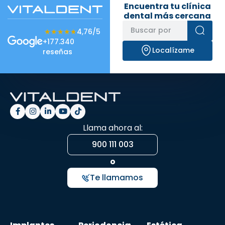
Encuentra tu clínica
dental más cercana
★★★★★
★★★★★
4,76/5
+177.340
Localízame
reseñas
Llama ahora al:
900 111 003
o
Te llamamos