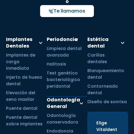
o
Te llamamos
Implantes
Periodoncia
Estética
Dentales
dental
Limpieza dental
Implantes de
avanzada
Carillas
carga
dentales
Halitosis
inmediata
Blanqueamiento
Test genético
Injerto de hueso
dental
bacteriológico
dental
peridontal
Contorneado
Elevación del
dental
seno maxilar
Odontología
Diseño de sonrisa
General
Puente dental
Odontología
Puente dental
conservadora
Elige
sobre implantes
Vitaldent
Endodoncia