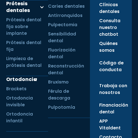
Prótesis
Clínicas
Caries dentales
dentales
dentales
Antirronquidos
Prótesis dental
Consulta
Pulpectomia
fija sobre
nuestro
implante
Sensibilidad
chatbot
dental
Prótesis dental
Quiénes
fija
Fluorización
somos
dental
Limpieza de
Código de
prótesis dental
Reconstrucción
conducta
dental
Ortodoncia
Bruxismo
Trabaja con
Brackets
Férula de
nosotros
Ortodoncia
descarga
invisible
Financiación
Pulpotomía
dental
Ortodoncia
infantil
APP
Vitaldent
Contacto