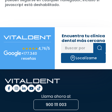
pueden seguirse en cualquier navegador, incluso si
javascript está deshabilitado.
Encuentra tu clínica
dental más cercana
★★★★★
★★★★★
4,76/5
+177.340
Localízame
reseñas
Llama ahora al:
900 111 003