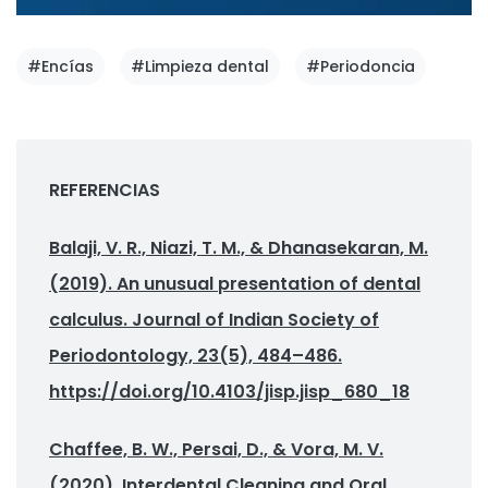
#Encías
#Limpieza dental
#Periodoncia
REFERENCIAS
Balaji, V. R., Niazi, T. M., & Dhanasekaran, M.
(2019). An unusual presentation of dental
calculus. Journal of Indian Society of
Periodontology, 23(5), 484–486.
https://doi.org/10.4103/jisp.jisp_680_18
Chaffee, B. W., Persai, D., & Vora, M. V.
(2020). Interdental Cleaning and Oral