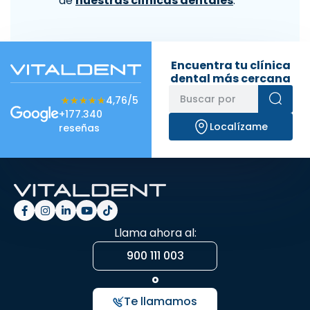
de
nuestras clínicas dentales
.
Encuentra tu clínica
dental más cercana
★★★★★
★★★★★
4,76/5
+177.340
Localízame
reseñas
Llama ahora al:
900 111 003
o
Te llamamos