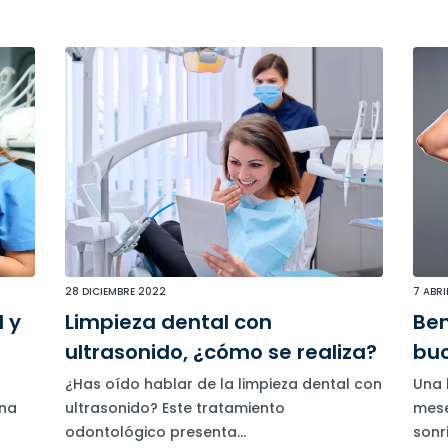
28 DICIEMBRE 2022
7 ABRI
l y
Limpieza dental con
Ben
ultrasonido, ¿cómo se realiza?
buc
¿Has oído hablar de la limpieza dental con
Una 
una
ultrasonido? Este tratamiento
mese
odontológico presenta...
sonr