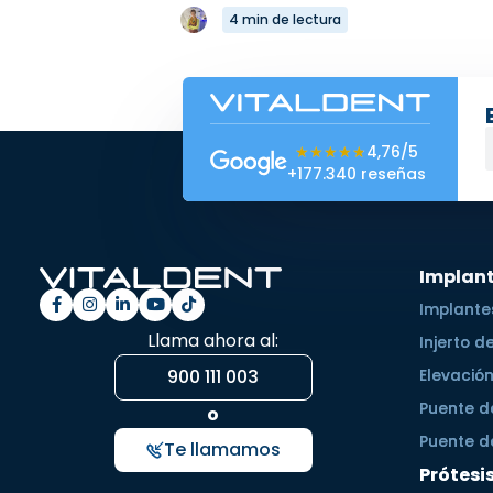
4 min de lectura
★★★★★
★★★★★
4,76/5
+177.340 reseñas
Implant
Implante
Llama ahora al:
Injerto d
900 111 003
Elevación
Puente d
o
Puente d
Te llamamos
Prótesi