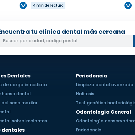
4 min de lectura
Encuentra tu clínica dental más cercana
es Dentales
Periodoncia
s de carga inmediata
Limpieza dental avanzada
e hueso dental
Halitosis
 del seno maxilar
Test genético bacteriológi
Odontología General
ental
ental sobre implantes
Odontología conservador
s dentales
Endodoncia