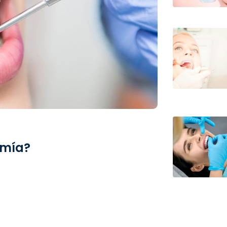
omía?