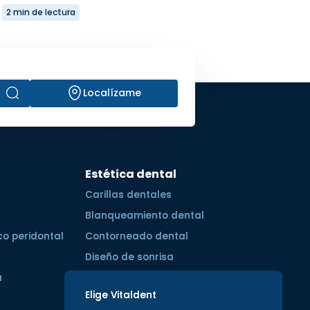
2 min de lectura
Localízame
Estética dental
Carillas dentales
Blanqueamiento dental
co peridontal
Contorneado dental
Diseño de sonrisa
a
Elige Vitaldent