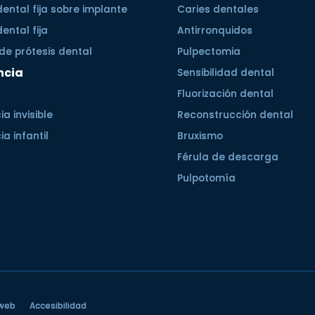
dental fija sobre implante
Caries dentales
dental fija
Antirronquidos
de prótesis dental
Pulpectomia
ncia
Sensibilidad dental
Fluorización dental
a invisible
Reconstrucción dental
a infantil
Bruxismo
Férula de descarga
Pulpotomía
web
Accesibilidad