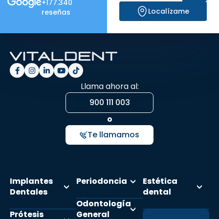
+177.340
Localízame
reseñas
Llama ahora al:
900 111 003
o
Te llamamos
Implantes
Periodoncia
Estética
Dentales
dental
Odontología
Prótesis
General