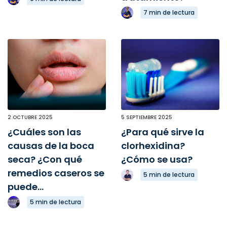
7 min de lectura
2 OCTUBRE 2025
5 SEPTIEMBRE 2025
¿Cuáles son las
¿Para qué sirve la
causas de la boca
clorhexidina?
seca? ¿Con qué
¿Cómo se usa?
remedios caseros se
5 min de lectura
puede...
5 min de lectura