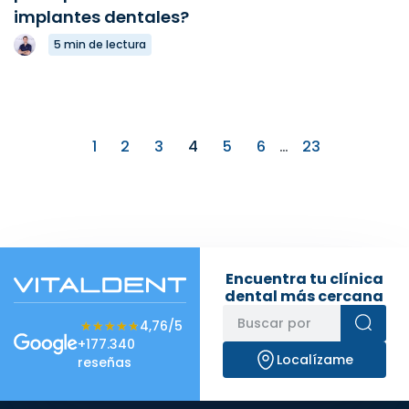
implantes dentales?
5 min de lectura
1
2
3
4
5
6
…
23
Encuentra tu clínica
dental más cercana
★★★★★
★★★★★
4,76/5
+177.340
Localízame
reseñas