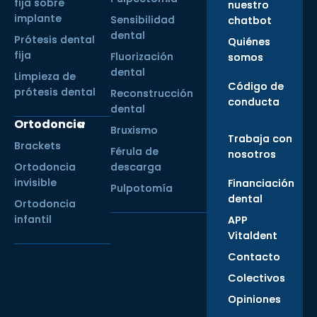
fija sobre
nuestro
implante
Sensibilidad
chatbot
dental
Prótesis dental
Quiénes
fija
Fluorización
somos
dental
Limpieza de
Código de
prótesis dental
Reconstrucción
conducta
dental
Ortodoncia
Bruxismo
Trabaja con
Brackets
Férula de
nosotros
Ortodoncia
descarga
invisible
Financiación
Pulpotomía
dental
Ortodoncia
infantil
APP
Vitaldent
Contacto
Colectivos
Opiniones