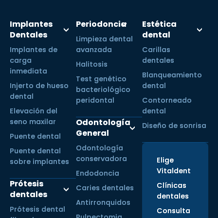
Implantes
Periodoncia
Estética
Dentales
dental
Limpieza dental
Implantes de
avanzada
Carillas
carga
dentales
Halitosis
inmediata
Blanqueamiento
Test genético
Injerto de hueso
dental
bacteriológico
dental
peridontal
Contorneado
Elevación del
dental
seno maxilar
Odontología
Diseño de sonrisa
General
Puente dental
Odontología
Puente dental
conservadora
Elige
sobre implantes
Vitaldent
Endodoncia
Prótesis
Clínicas
Caries dentales
dentales
dentales
Antirronquidos
Prótesis dental
Consulta
Pulpectomia