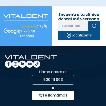
Encuentra tu clínica
dental más cercana
★★★★★
★★★★★
4,76/5
+177.340
Localízame
reseñas
Llama ahora al:
900 111 003
o
Te llamamos