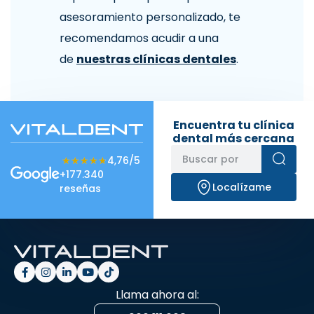
asesoramiento personalizado, te
recomendamos acudir a una
de
nuestras clínicas dentales
.
Encuentra tu clínica
dental más cercana
★★★★★
★★★★★
4,76/5
+177.340
Localízame
reseñas
Llama ahora al: