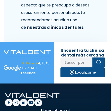
aspecto que te preocupa o deseas
asesoramiento personalizado, te
recomendamos acudir a una
de
nuestras clínicas dentales
.
Encuentra tu clínica
dental más cercana
★★★★★
★★★★★
4,76/5
+177.340
Localízame
reseñas
Llama ahora al: