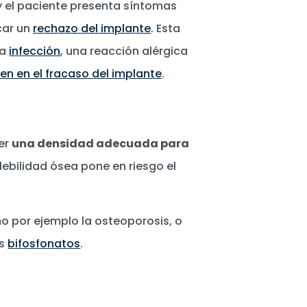
 y el paciente presenta síntomas
car un
rechazo del implante
. Esta
na
infección
, una reacción alérgica
yen en el fracaso del implante
.
ner
una densidad adecuada para
debilidad ósea pone en riesgo el
o por ejemplo la osteoporosis, o
os
bifosfonatos
.