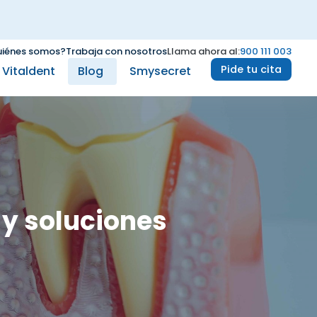
iénes somos?
Trabaja con nosotros
Llama ahora al:
900 111 003
Pide tu cita
e Vitaldent
Blog
Smysecret
 y soluciones