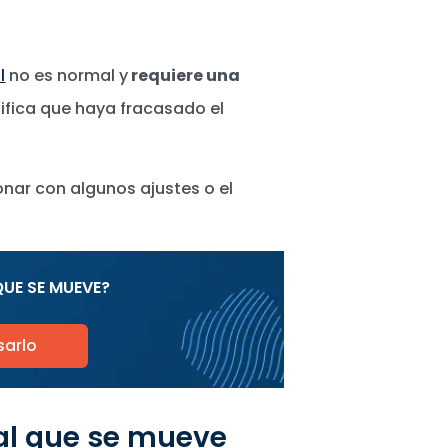
l
no es normal y
requiere una
nifica que haya fracasado el
ionar con algunos ajustes o el
QUE SE MUEVE?
sarlo
al que se mueve