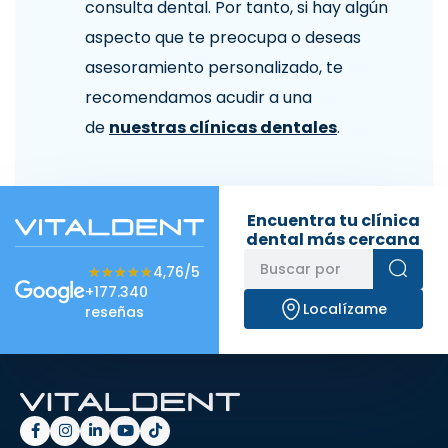
consulta dental. Por tanto, si hay algún
aspecto que te preocupa o deseas
asesoramiento personalizado, te
recomendamos acudir a una
de
nuestras clínicas dentales
.
Encuentra tu clínica
dental más cercana
★★★★★
★★★★★
4,76/5
+177.340
Localízame
reseñas