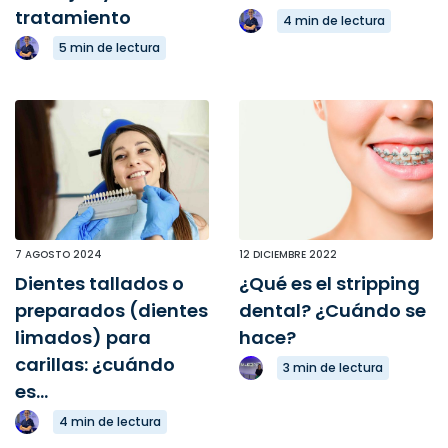
tratamiento
4 min de lectura
5 min de lectura
7 AGOSTO 2024
12 DICIEMBRE 2022
Dientes tallados o
¿Qué es el stripping
preparados (dientes
dental? ¿Cuándo se
limados) para
hace?
carillas: ¿cuándo
3 min de lectura
es...
4 min de lectura