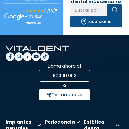
dental más cercana
★★★★★
★★★★★
4,76/5
+177.340
Localízame
reseñas
Llama ahora al:
900 111 003
o
Te llamamos
Implantes
Periodoncia
Estética
Dentales
dental