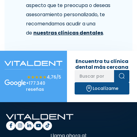
aspecto que te preocupa o deseas
asesoramiento personalizado, te
recomendamos acudir a una
de
nuestras clínicas dentales
.
Encuentra tu clínica
dental más cercana
★★★★★
★★★★★
4,76/5
+177.340
Localízame
reseñas
Llama ahora al: