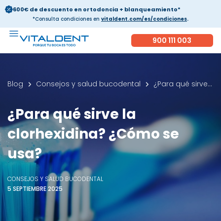
600€ de descuento en ortodoncia + blanqueamiento*
*Consulta condiciones en
vitaldent.com/es/condiciones
.
900 111 003
Blog
Consejos y salud bucodental
¿Para qué sirve la clorhexidina? ¿Cómo se usa?
¿Para qué sirve la
clorhexidina? ¿Cómo se
usa?
CONSEJOS Y SALUD BUCODENTAL
5 SEPTIEMBRE 2025