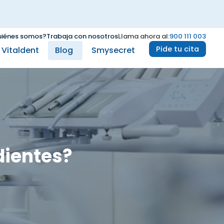
iénes somos?
Trabaja con nosotros
Llama ahora al:
900 111 003
Pide tu cita
e Vitaldent
Blog
Smysecret
dientes?