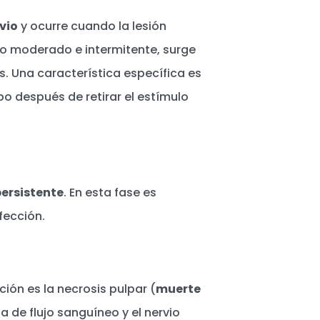
vio
y ocurre cuando la lesión
ve o moderado e intermitente, surge
es. Una característica específica es
o después de retirar el estímulo
persistente
. En esta fase es
fección.
cción es la necrosis pulpar (
muerte
ta de flujo sanguíneo y el nervio