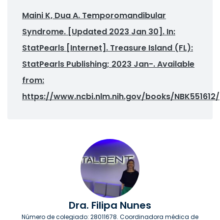
Maini K, Dua A. Temporomandibular
Syndrome. [Updated 2023 Jan 30]. In:
StatPearls [Internet]. Treasure Island (FL):
StatPearls Publishing; 2023 Jan-. Available
from:
https://www.ncbi.nlm.nih.gov/books/NBK551612/
Dra. Filipa Nunes
Número de colegiado: 28011678. Coordinadora médica de