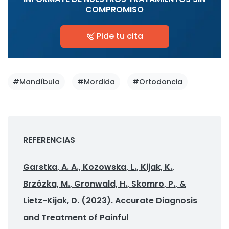
COMPROMISO
Pide tu cita
#Mandíbula
#Mordida
#Ortodoncia
REFERENCIAS
Garstka, A. A., Kozowska, L., Kijak, K.,
Brzózka, M., Gronwald, H., Skomro, P., &
Lietz-Kijak, D. (2023). Accurate Diagnosis
and Treatment of Painful