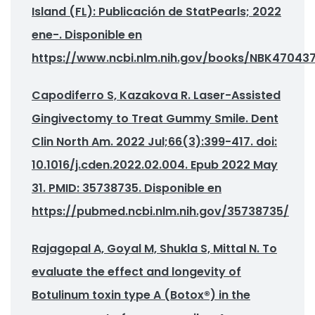
Island (FL): Publicación de StatPearls; 2022
ene-. Disponible en
https://www.ncbi.nlm.nih.gov/books/NBK47043
Capodiferro S, Kazakova R. Laser-Assisted
Gingivectomy to Treat Gummy Smile. Dent
Clin North Am. 2022 Jul;66(3):399-417. doi:
10.1016/j.cden.2022.02.004. Epub 2022 May
31. PMID: 35738735. Disponible en
https://pubmed.ncbi.nlm.nih.gov/35738735/
Rajagopal A, Goyal M, Shukla S, Mittal N. To
evaluate the effect and longevity of
Botulinum toxin type A (Botox®) in the