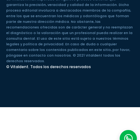
garantiza la precisión, veracidad y calidad de la información. Dicho
proceso editorial involucra a destacados miembros de la compañía,
entre los que se encuentran los médicos y odontólogos que forman
parte de nuestra dirección médica. No obstante, las
recomendaciones ofrecidas son de carácter general y no reemplazan
el diagnóstico o la valoración que un profesional pueda realizar en la
consulta dental. El uso de este sitio está sujeto a nuestros
términos
legales
y
política de privacidad
. En caso de duda o cualquier
comentario sobre los contenidos publicados en este sitio, por favor,
póngase en
contacto con nosotros
. © 2021 Vitaldent todos los
derechos reservados.
© Vitaldent. Todos los derechos reservados