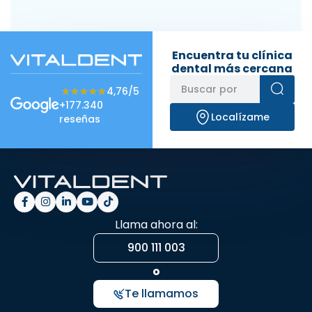
Encuentra tu clínica
dental más cercana
★★★★★
★★★★★
4,76/5
+177.340
Localízame
reseñas
Llama ahora al:
900 111 003
o
Te llamamos