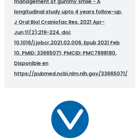
management of gummy smile - A
longitudinal study upto 4 years follow-up.
J Oral Biol Craniofac Res. 2021 Apr-
Jun;11(2):219-224. doi:
10.1016/j.jobcr.2021.02.006. Epub 2021 Feb
10. PMID: 33665071; PMCID: PMC7898180.
Disponible en
https://pubmed.ncbi.nlm.nih.gov/33665071/