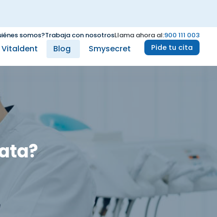
iénes somos?
Trabaja con nosotros
Llama ahora al:
900 111 003
Pide tu cita
e Vitaldent
Blog
Smysecret
rata?