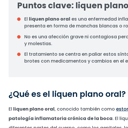
Puntos clave: liquen plano
El
liquen plano oral
es una enfermedad infla
presenta en forma de manchas blancas o roj
No es una afección grave ni contagiosa pero
y molestias.
El tratamiento se centra en paliar estos sínt
brotes con medicamentos y cambios en el es
¿Qué es el liquen plano oral?
El
liquen plano oral
, conocido también como
esto
patología inflamatoria crónica de la boca
. El l
diferentes partes del cuerpo, como los genitales, los