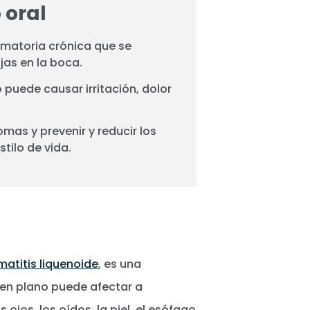
 oral
matoria crónica que se
as en la boca.
 puede causar irritación, dolor
omas y prevenir y reducir los
tilo de vida.
matitis liquenoide
, es una
iquen plano puede afectar a
 ojos, los oídos, la piel, el esófago