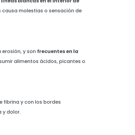
e
líneas blancas en el interior de
es causa molestias o sensación de
a erosión, y son
frecuentes en la
sumir alimentos ácidos, picantes o
 fibrina y con los bordes
 y dolor.