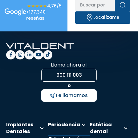
★★★★★
★★★★★
4,76/5
+177.340
Localízame
reseñas
Llama ahora al:
900 111 003
o
Te llamamos
Implantes
Periodoncia
Estética
Dentales
dental