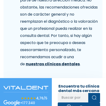
parte de nuestra dirección médica. No
obstante, las recomendaciones ofrecidas
son de carácter general y no
reemplazan el diagnóstico o la valoración
que un profesional pueda realizar en la
consulta dental. Por tanto, si hay algún
aspecto que te preocupa o deseas
asesoramiento personalizado, te
recomendamos acudir a una
de
nuestras clínicas dentales
.
Encuentra tu clínica
dental más cercana
★★★★★
★★★★★
4,76/5
+177.340