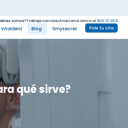
iénes somos?
Trabaja con nosotros
Llama ahora al:
900 111 003
Pide tu cita
e Vitaldent
Blog
Smysecret
ara qué sirve?