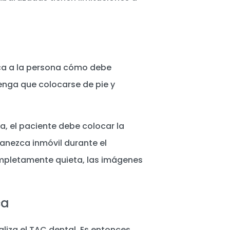
dica a la persona cómo debe
tenga que colocarse de pie y
a, el paciente debe colocar la
anezca inmóvil durante el
mpletamente quieta, las imágenes
ca
liza el TAC dental. Es entonces