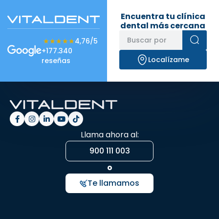
Encuentra tu clínica
dental más cercana
★★★★★
★★★★★
4,76/5
+177.340
Localízame
reseñas
Llama ahora al:
900 111 003
o
Te llamamos