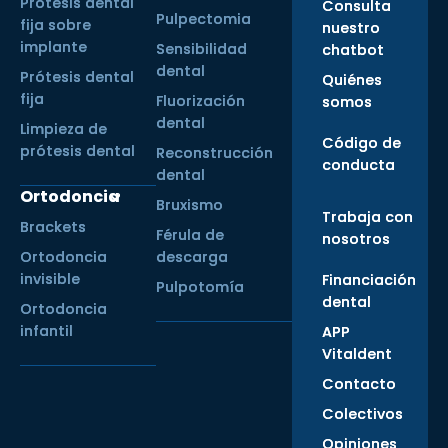
Prótesis dental
Consulta
Pulpectomia
fija sobre
nuestro
implante
Sensibilidad
chatbot
dental
Prótesis dental
Quiénes
fija
Fluorización
somos
dental
Limpieza de
Código de
prótesis dental
Reconstrucción
conducta
dental
Ortodoncia
Bruxismo
Trabaja con
Brackets
Férula de
nosotros
Ortodoncia
descarga
invisible
Financiación
Pulpotomía
dental
Ortodoncia
infantil
APP
Vitaldent
Contacto
Colectivos
Opiniones