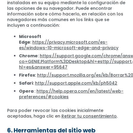
instaladas en su equipo mediante la configuración de
las opciones de su navegador. Puede encontrar
información sobre cómo hacerlo, en relación con los
navegadores más comunes en los links que se
incluyen a continuación:
Microsoft
Edge
:
https://privacy.microsoft.com/es-
es/windows-10-microsoft-edge-and-privacy
Chrome
:
https://support.google.com/chrome/ans
co=GENIE.Platform%3DDesktop&hl=esttp://support
hl=es&answer=95647
Firefox
:
http://support.mozilla.org/es/kb/Borrar%2
Safari
:
http://support.apple.com/kb/ph5042
Opera
:
https://help.opera.com/en/latest/web-
preferences/#cookies
Para poder revocar las cookies inicialmente
aceptadas, haga clic en
Retirar tu consentimiento
.
6. Herramientas del sitio web