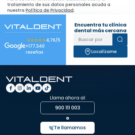
tratamiento de sus datos personales acuda a
nuestra
Política de Privacidad
.
Encuentra tu clínica
dental más cercana
★★★★★
★★★★★
4,76/5
+177.340
Localízame
reseñas
Llama ahora al:
900 111 003
o
Te llamamos