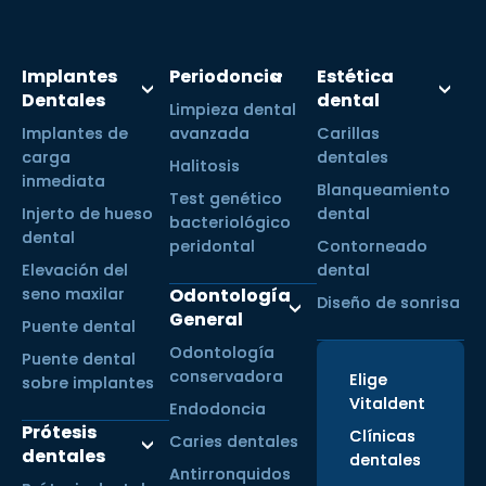
Implantes
Periodoncia
Estética
Dentales
dental
Limpieza dental
Implantes de
avanzada
Carillas
carga
dentales
Halitosis
inmediata
Blanqueamiento
Test genético
Injerto de hueso
dental
bacteriológico
dental
peridontal
Contorneado
Elevación del
dental
seno maxilar
Odontología
Diseño de sonrisa
General
Puente dental
Odontología
Puente dental
conservadora
Elige
sobre implantes
Vitaldent
Endodoncia
Prótesis
Clínicas
Caries dentales
dentales
dentales
Antirronquidos