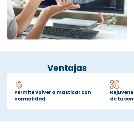
Ventajas
Permite volver a masticar con
Rejuvene
normalidad
de tu son