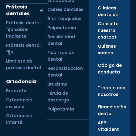
Endodoncia
Prótesis
Clínicas
Caries dentales
dentales
dentales
Antirronquidos
Prótesis dental
Consulta
Pulpectomia
fija sobre
nuestro
implante
Sensibilidad
chatbot
dental
Prótesis dental
Quiénes
fija
Fluorización
somos
dental
Limpieza de
Código de
prótesis dental
Reconstrucción
conducta
dental
Ortodoncia
Bruxismo
Trabaja con
Brackets
Férula de
nosotros
Ortodoncia
descarga
invisible
Financiación
Pulpotomía
dental
Ortodoncia
infantil
APP
Vitaldent