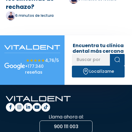
rechazo?
6 minutos de lectura
Encuentra tu clínica
dental más cercana
★★★★★
★★★★★
4,76/5
+177.340
Localízame
reseñas
Llama ahora al:
900 111 003