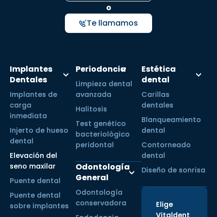
o
Te llamamos
Implantes
Periodoncia
Estética
Dentales
dental
Limpieza dental
Implantes de
avanzada
Carillas
carga
dentales
Halitosis
inmediata
Blanqueamiento
Test genético
Injerto de hueso
dental
bacteriológico
dental
peridontal
Contorneado
Elevación del
dental
seno maxilar
Odontología
Diseño de sonrisa
General
Puente dental
Odontología
Puente dental
conservadora
Elige
sobre implantes
Vitaldent